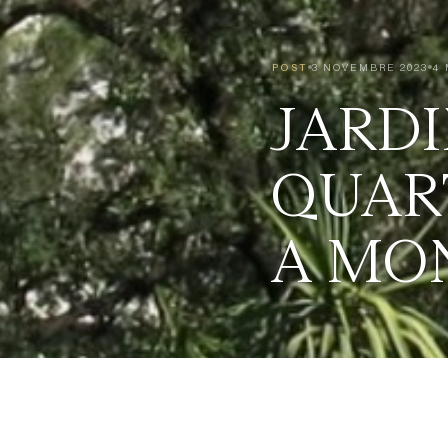
POST
3 NOVEMBRE 2023
4 
JARDI
QUART
A MO