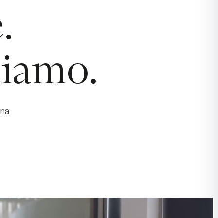
.
tiamo.
una