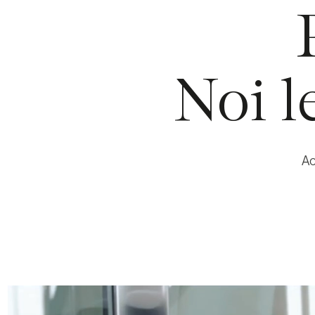
Noi l
Ac