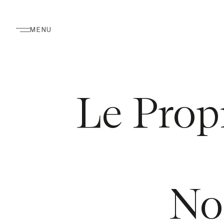
MENU
Le Propr
No