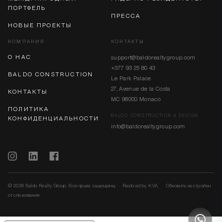
ПОРТФЕЛЬ
ПРЕССА
НОВЫЕ ПРОЕКТЫ
КОМПАНИЯ
КОНТАКТЫ
О НАС
support@baldorealtygroup.com
+377 93 25 80 43
BALDO CONSTRUCTION
Le Park Palace
27, Avenue de la Costa
КОНТАКТЫ
MC 98000 Monaco
ПОЛИТИКА
BALDO CONSTRUCTION & DESIGN
КОНФИДЕНЦИАЛЬНОСТИ
info@baldorealtygroup.com
© 2026 Baldo Realty Group. Все права защищены. · Realized by
KVA
Обновить настройки
отслеживания