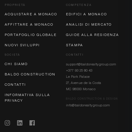
PROPRIETÀ
COMPETENZA
ACQUISTARE A MONACO
EDIFICI A MONACO
AFFITTARE A MONACO
ANALISI DI MERCATO
PORTAFOGLIO GLOBALE
GUIDE ALLA RESIDENZA
NUOVI SVILUPPI
STAMPA
SOCIETÀ
CONTATTI
CHI SIAMO
support@baldorealtygroup.com
+377 93 25 80 43
BALDO CONSTRUCTION
Le Park Palace
27, Avenue de la Costa
CONTATTI
MC 98000 Monaco
INFORMATIVA SULLA
BALDO CONSTRUCTION & DESIGN
PRIVACY
info@baldorealtygroup.com