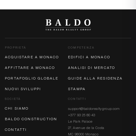
PROPRIETÀ
COMPETENZA
ACQUISTARE A MONACO
EDIFICI A MONACO
AFFITTARE A MONACO
ANALISI DI MERCATO
PORTAFOGLIO GLOBALE
GUIDE ALLA RESIDENZA
NUOVI SVILUPPI
STAMPA
SOCIETÀ
CONTATTI
CHI SIAMO
support@baldorealtygroup.com
+377 93 25 80 43
BALDO CONSTRUCTION
Le Park Palace
27, Avenue de la Costa
CONTATTI
MC 98000 Monaco