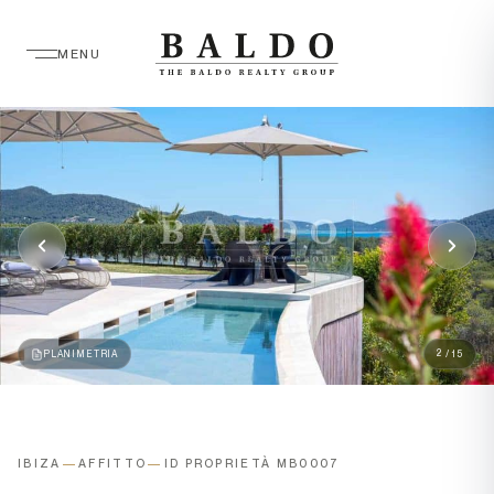
MENU
2
PLANIMETRIA
/ 15
IBIZA
—
AFFITTO
—
ID PROPRIETÀ MB0007