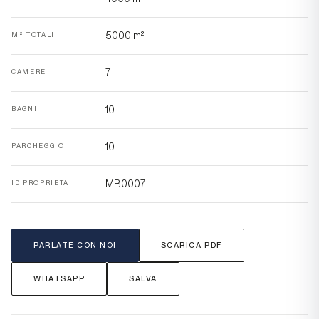
5000 m²
M² TOTALI
7
CAMERE
10
BAGNI
10
PARCHEGGIO
MB0007
ID PROPRIETÀ
PARLATE CON NOI
SCARICA PDF
WHATSAPP
SALVA