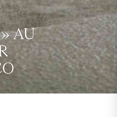
» AU
R
CO