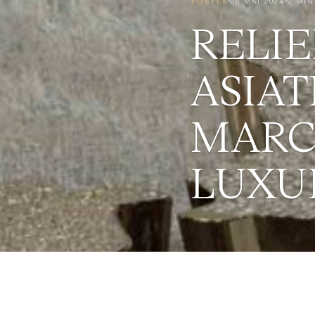
POSTES
28 MAI 2024
2 MIN
RELIE
ASIAT
MARC
LUXU