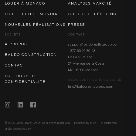
LOUER À MONACO
ANALYSES MARCHÉ
PORTEFEUILLE MONDIAL
GUIDES DE RÉSIDENCE
NOUVELLES RÉALISATIONS
PRESSE
SOCIÉTÉ
CONTACT
À PROPOS
support@baldorealtygroup.com
+377 93 25 80 43
BALDO CONSTRUCTION
Le Park Palace
27, Avenue de la Costa
CONTACT
MC 98000 Monaco
POLITIQUE DE
BALDO CONSTRUCTION & DESIGN
CONFIDENTIALITÉ
info@baldorealtygroup.com
© 2026 Baldo Realty Group. Tous droits réservés. · Realized by
KVA
Modifier vos
préférences de suivi