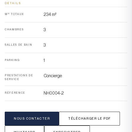
DÉTAILS
234 m²
M² TOTAUX
3
CHAMBRES
3
SALLES DE BAIN
1
PARKING
Concierge
PRESTATIONS DE
SERVICE
NH0004-2
RÉFÉRENCE
NOUS CONTACTER
TÉLÉCHARGER LE PDF